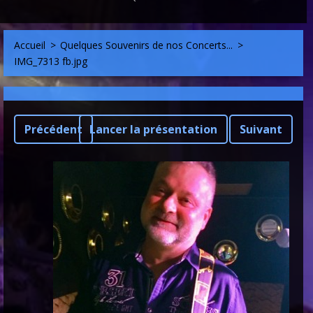
Accueil
>
Quelques Souvenirs de nos Concerts...
>
IMG_7313 fb.jpg
Précédent
Lancer la présentation
Suivant