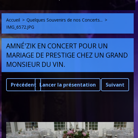
Accueil
>
Quelques Souvenirs de nos Concerts...
>
IMG_6572.JPG
AMNÉ'ZIK EN CONCERT POUR UN
MARIAGE DE PRESTIGE CHEZ UN GRAND
MONSIEUR DU VIN.
Précédent
Lancer la présentation
Suivant