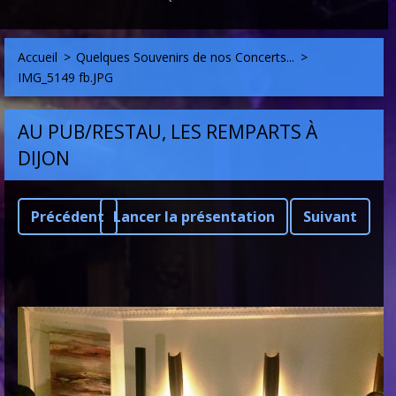
Accueil
>
Quelques Souvenirs de nos Concerts...
>
IMG_5149 fb.JPG
AU PUB/RESTAU, LES REMPARTS À
DIJON
Précédent
Lancer la présentation
Suivant