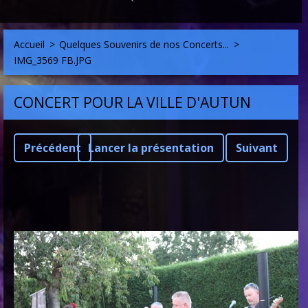
Accueil
>
Quelques Souvenirs de nos Concerts...
>
IMG_3569 FB.JPG
CONCERT POUR LA VILLE D'AUTUN
Précédent
Lancer la présentation
Suivant