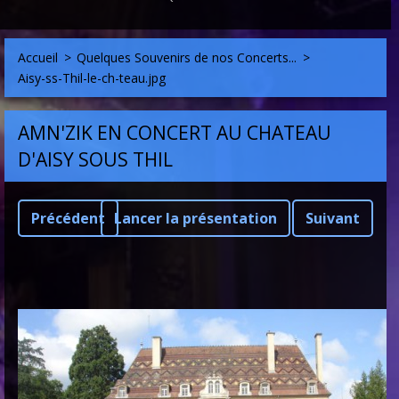
Accueil
>
Quelques Souvenirs de nos Concerts...
>
Aisy-ss-Thil-le-ch-teau.jpg
AMN'ZIK EN CONCERT AU CHATEAU
D'AISY SOUS THIL
Précédent
Lancer la présentation
Suivant