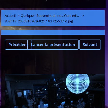
Accueil
>
Quelques Souvenirs de nos Concerts...
>
859619_205681026268217_83725637_o.jpg
Précédent
Lancer la présentation
Suivant