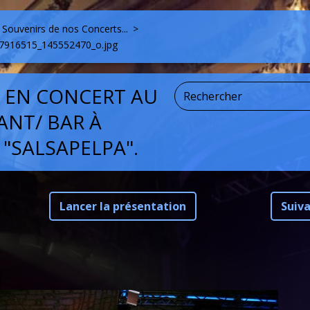
Souvenirs de nos Concerts...
>
7916515_145552470_o.jpg
K EN CONCERT AU
ANT/ BAR À
 "SALSAPELPA".
Lancer la présentation
Suiv