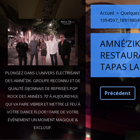
Accueil
>
Quelques 
1094597_18919804
AMNÉ’ZI
RESTAUR
TAPAS LA
PLONGEZ DANS L'UNIVERS ÉLECTRISANT
DES AMNÉ’ZIK. GROUPE RECONNU ET DE
QUALITÉ DIJONNAIS DE REPRISES POP
Précédent
ROCK DES ANNÉES 70’ À AUJOURD’HUI,
QUI VA FAIRE VIBRER ET METTRE LE FEU À
VOTRE DANCE FLOOR ! FAIRE DE VOTRE
ÉVÉNEMENT UN MOMENT MAGIQUE &
EXCLUSIF.