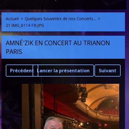
Accueil
>
Quelques Souvenirs de nos Concerts...
>
21 IMG_6114 FB.JPG
AMNÉ'ZIK EN CONCERT AU TRIANON
PARIS
Précédent
Lancer la présentation
Suivant