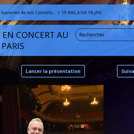
Souvenirs de nos Concerts...
>
19 IMG_6106 FB.JPG
K EN CONCERT AU
 PARIS
Lancer la présentation
Suiv